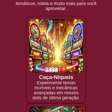
temáticos, roleta e muito mais para você
aproveitar.
Caça-Níqueis
Experimente temas
incríveis e mecânicas
avançadas em nossos
slots de última geração.