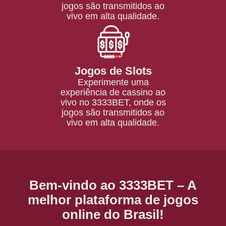
jogos são transmitidos ao
vivo em alta qualidade.
Jogos de Slots
Experimente uma
experiência de cassino ao
vivo no 3333BET, onde os
jogos são transmitidos ao
vivo em alta qualidade.
Bem-vindo ao 3333BET – A
melhor plataforma de jogos
online do Brasil!