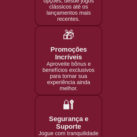
opções, desde jogos
clássicos até os
lançamentos mais
recentes.
🎁
Promoções
Incríveis
Aproveite bônus e
benefícios exclusivos
para tornar sua
experiência ainda
melhor.
🔐
Segurança e
Suporte
Jogue com tranquilidade